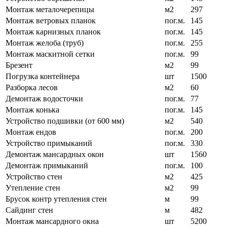
Монтаж металочерепицы
м2
297
Монтаж ветровых планок
пог.м.
145
Монтаж карнизных планок
пог.м.
145
Монтаж желоба (труб)
пог.м.
255
Монтаж маскитной сетки
пог.м.
99
Брезент
м2
99
Погрузка контейнера
шт
1500
Разборка лесов
м2
60
Демонтаж водосточки
пог.м.
77
Монтаж конька
пог.м.
145
Устройство подшивки (от 600 мм)
м2
540
Монтаж ендов
пог.м.
200
Устройство примыканий
пог.м.
330
Демонтаж мансардных окон
шт
1560
Демонтаж примыканий
пог.м.
100
Устройство стен
м2
425
Утепление стен
м2
99
Брусок контр утепления стен
м
99
Сайдинг стен
м
482
Монтаж мансардного окна
шт
5200