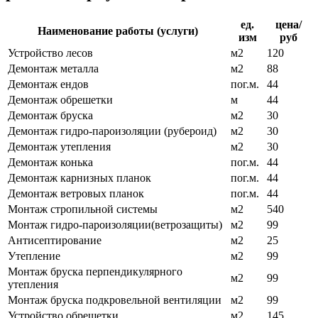
ед.
цена/
Наименование работы (услуги)
изм
руб
Устройство лесов
м2
120
Демонтаж металла
м2
88
Демонтаж ендов
пог.м.
44
Демонтаж обрешетки
м
44
Демонтаж бруска
м2
30
Демонтаж гидро-пароизоляции (рубероид)
м2
30
Демонтаж утепления
м2
30
Демонтаж конька
пог.м.
44
Демонтаж карнизных планок
пог.м.
44
Демонтаж ветровых планок
пог.м.
44
Монтаж стропильной системы
м2
540
Монтаж гидро-пароизоляции(ветрозащиты)
м2
99
Антисептирование
м2
25
Утепление
м2
99
Монтаж бруска перпендикулярного
м2
99
утепления
Монтаж бруска подкровельной вентиляции
м2
99
Устройство обрешетки
м2
145