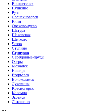
Воскресенск
Пушкино
Руза
Солнечногорск
Клин
Орехово-зуево
Шатура
Шаховская
Щелково
Чехов
Ступино
Серпухов
Серебряные-пруды
Озеры
Можайск
Кашира
Егорьевск
Волоколамск
Луховицы
Красногорск
Коломна
Зарайск
Лотошино