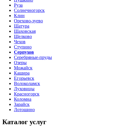
Руза
Солнечногорск
Клин
Орехово-зуево
Шатура
Шаховская
Щелково
Чехов
Ступино
Серпухов
Серебряные-пруды
Озеры
Можайск
Кашира
Егорьевск
Волоколамск
Луховицы
Красногорск
Коломна
Зарайск
Лотошино
Каталог услуг