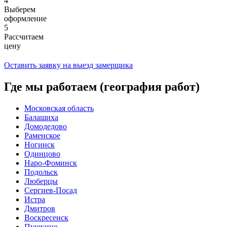
4
Выберем
оформление
5
Рассчитаем
цену
Оставить заявку на выезд замерщика
Где мы работаем (география работ)
Московская область
Балашиха
Домодедово
Раменское
Ногинск
Одинцово
Наро-Фоминск
Подольск
Люберцы
Сергиев-Посад
Истра
Дмитров
Воскресенск
Пушкино