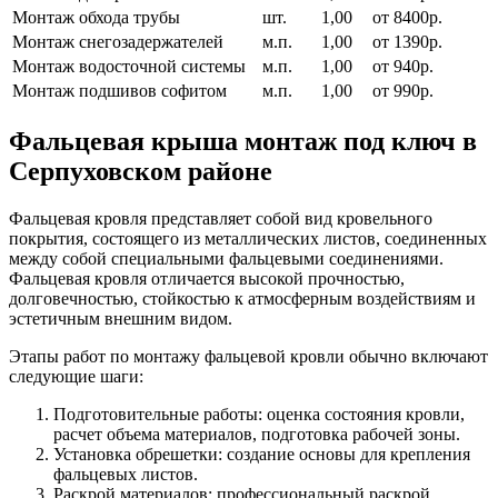
Монтаж обхода трубы
шт.
1,00
от 8400р.
Монтаж снегозадержателей
м.п.
1,00
от 1390р.
Монтаж водосточной системы
м.п.
1,00
от 940р.
Монтаж подшивов софитом
м.п.
1,00
от 990р.
Фальцевая крыша монтаж под ключ в
Серпуховском районе
Фальцевая кровля представляет собой вид кровельного
покрытия, состоящего из металлических листов, соединенных
между собой специальными фальцевыми соединениями.
Фальцевая кровля отличается высокой прочностью,
долговечностью, стойкостью к атмосферным воздействиям и
эстетичным внешним видом.
Этапы работ по монтажу фальцевой кровли обычно включают
следующие шаги:
Подготовительные работы: оценка состояния кровли,
расчет объема материалов, подготовка рабочей зоны.
Установка обрешетки: создание основы для крепления
фальцевых листов.
Раскрой материалов: профессиональный раскрой