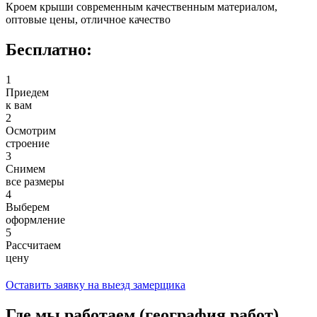
Кроем крыши современным качественным материалом,
оптовые цены, отличное качество
Бесплатно:
1
Приедем
к вам
2
Осмотрим
строение
3
Снимем
все размеры
4
Выберем
оформление
5
Рассчитаем
цену
Оставить заявку на выезд замерщика
Где мы работаем (география работ)