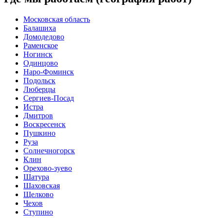
Московская область
Балашиха
Домодедово
Раменское
Ногинск
Одинцово
Наро-Фоминск
Подольск
Люберцы
Сергиев-Посад
Истра
Дмитров
Воскресенск
Пушкино
Руза
Солнечногорск
Клин
Орехово-зуево
Шатура
Шаховская
Щелково
Чехов
Ступино